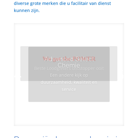
diverse grote merken die u facilitair van dienst
kunnen zijn.
We got the POWER
Advanced Select
Chemie
Beste Loodgieters ontstopper ooit
Een andere kijk op
duurzaamheid, kwaliteit en
service
Info