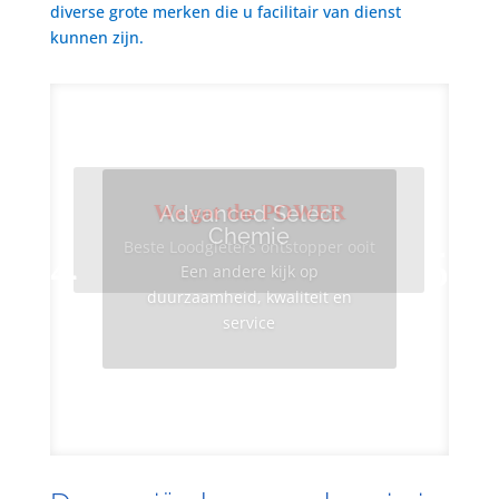
diverse grote merken die u facilitair van dienst
kunnen zijn.
We got the POWER
Advanced Select
Chemie
Beste Loodgieters ontstopper ooit
Een andere kijk op
duurzaamheid, kwaliteit en
service
Info