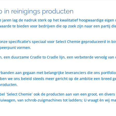
 in reinigings producten
te jaren lag de nadruk sterk op het kwalitatief hoogwaardige eigen
rde te bieden voor bedrijven die op zoek zijn naar een partij die 
nze specificatie’s speciaal voor Select Chemie geproduceerd in bi
speerpunt vormen.
n, een duurzame Cradle to Cradle lijn, een verbeterde vervolg van 
rbanden aan gegaan met belangrijke leveranciers die ons portfol
ben we ons beleid steeds meer gericht op de ambitie een breed ge
producten.
bel ´Select Chemie´ ook de producten aan van een groot, en divers
t luiwagen, van schrob-zuigmachines tot ladders; U vraagt èn wij m