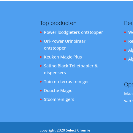
Top producten
Bed
Power loodgieters ontstopper
We
Uri-Power Urinoiraar
Re
ontstopper
Al
Keuken Magic Plus
Al
Satino Black Toiletpapier &
dispensers
Tuin en terras reiniger
Ope
Douche Magic
Maan
Stoomreinigers
van 
copyright 2020 Select Chemie