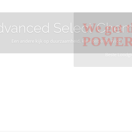
dvanced Select Chem
We got t
POWE
Een andere kijk op duurzaamheid, kwaliteit en service
Beste Loodgi
Info