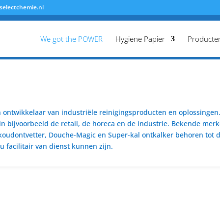
selectchemie.nl
We got the POWER
Hygiene Papier
Producte
ontwikkelaar van industriële reinigingsproducten en oplossingen. 
n bijvoorbeeld de retail, de horeca en de industrie. Bekende merk
koudontvetter, Douche-Magic en Super-kal ontkalker behoren tot de
 facilitair van dienst kunnen zijn.