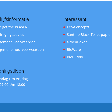
rijfsinformatie
Interessant
 got the POWER
Eco-Concepts
inigingsadvies
Santino Black Toilet papier
gemene voorwaarden
GroenBeker
gemene huurvoorwaarden
BioWare
BioBuddy
ningstijden
dag t/m Vrijdag
09:00 t/m 18.00