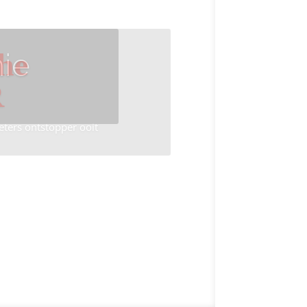
ie
he
R
eters ontstopper ooit