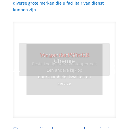
diverse grote merken die u facilitair van dienst
kunnen zijn.
We got the POWER
Advanced Select
Chemie
Beste Loodgieters ontstopper ooit
Een andere kijk op
duurzaamheid, kwaliteit en
service
Info