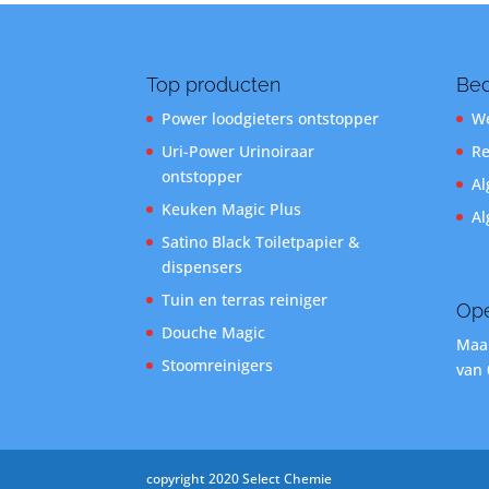
Top producten
Bed
Power loodgieters ontstopper
We
Uri-Power Urinoiraar
Re
ontstopper
Al
Keuken Magic Plus
Al
Satino Black Toiletpapier &
dispensers
Tuin en terras reiniger
Ope
Douche Magic
Maan
Stoomreinigers
van 
copyright 2020 Select Chemie