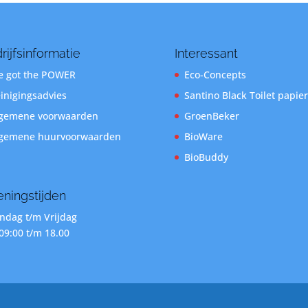
rijfsinformatie
Interessant
 got the POWER
Eco-Concepts
inigingsadvies
Santino Black Toilet papier
gemene voorwaarden
GroenBeker
gemene huurvoorwaarden
BioWare
BioBuddy
ningstijden
dag t/m Vrijdag
09:00 t/m 18.00