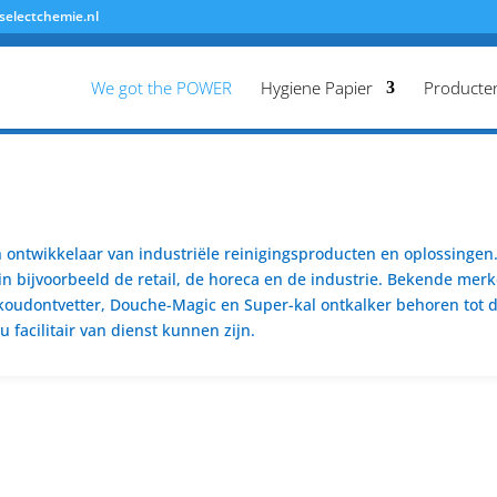
selectchemie.nl
We got the POWER
Hygiene Papier
Producte
ontwikkelaar van industriële reinigingsproducten en oplossingen. 
n bijvoorbeeld de retail, de horeca en de industrie. Bekende merk
koudontvetter, Douche-Magic en Super-kal ontkalker behoren tot de
 facilitair van dienst kunnen zijn.