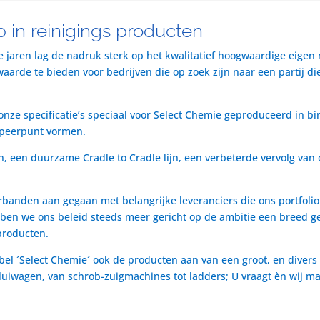
 in reinigings producten
te jaren lag de nadruk sterk op het kwalitatief hoogwaardige eigen
rde te bieden voor bedrijven die op zoek zijn naar een partij die 
nze specificatie’s speciaal voor Select Chemie geproduceerd in bi
speerpunt vormen.
n, een duurzame Cradle to Cradle lijn, een verbeterde vervolg van 
rbanden aan gegaan met belangrijke leveranciers die ons portfol
ben we ons beleid steeds meer gericht op de ambitie een breed ge
producten.
bel ´Select Chemie´ ook de producten aan van een groot, en divers
t luiwagen, van schrob-zuigmachines tot ladders; U vraagt èn wij m