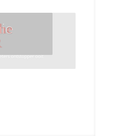
ie
he
R
eters ontstopper ooit