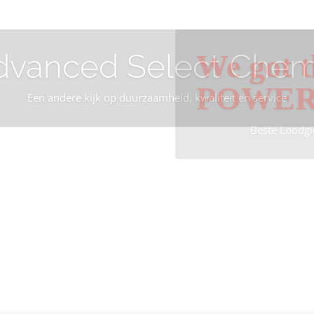
dvanced Select Chem
We got t
POWE
Een andere kijk op duurzaamheid, kwaliteit en service
Beste Loodgi
Info