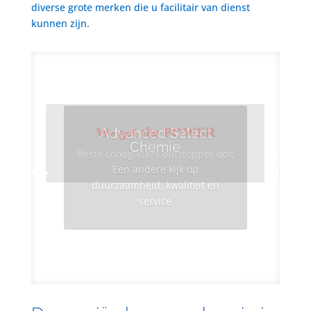
diverse grote merken die u facilitair van dienst
kunnen zijn.
We got the POWER
Advanced Select
Chemie
Beste Loodgieters ontstopper ooit
Een andere kijk op
duurzaamheid, kwaliteit en
service
Info