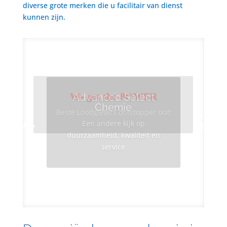
diverse grote merken die u facilitair van dienst
kunnen zijn.
We got the POWER
Advanced Select
Chemie
Beste Loodgieters ontstopper ooit
Een andere kijk op
duurzaamheid, kwaliteit en
service
Info