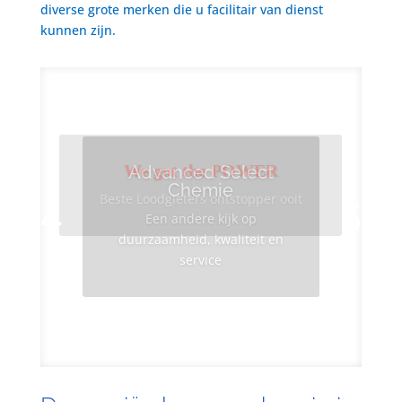
diverse grote merken die u facilitair van dienst
kunnen zijn.
We got the POWER
Advanced Select
Chemie
Beste Loodgieters ontstopper ooit
Een andere kijk op
duurzaamheid, kwaliteit en
service
Info