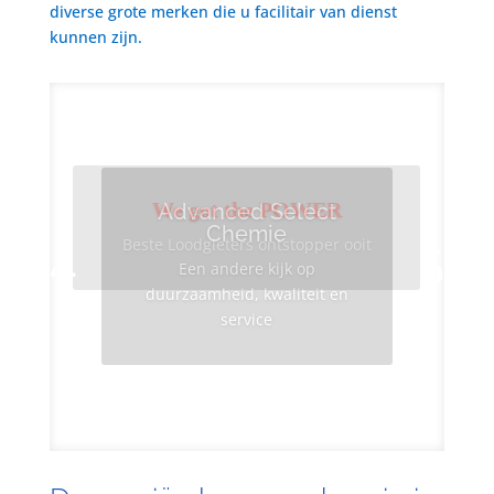
diverse grote merken die u facilitair van dienst
kunnen zijn.
We got the POWER
Advanced Select
Chemie
Beste Loodgieters ontstopper ooit
Een andere kijk op
duurzaamheid, kwaliteit en
service
Info