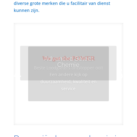
diverse grote merken die u facilitair van dienst
kunnen zijn.
We got the POWER
Advanced Select
Chemie
Beste Loodgieters ontstopper ooit
Een andere kijk op
duurzaamheid, kwaliteit en
service
Info