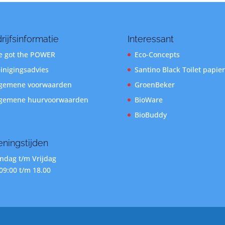
rijfsinformatie
Interessant
 got the POWER
Eco-Concepts
inigingsadvies
Santino Black Toilet papier
gemene voorwaarden
GroenBeker
gemene huurvoorwaarden
BioWare
BioBuddy
ningstijden
dag t/m Vrijdag
09:00 t/m 18.00