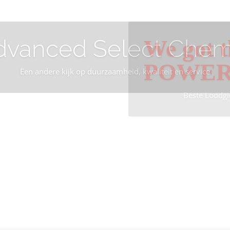
dvanced Select Chem
We got t
POWE
Een andere kijk op duurzaamheid, kwaliteit en service
Beste Loodgi
Info