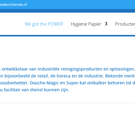
selectchemie.nl
We got the POWER
Hygiene Papier
Producte
ontwikkelaar van industriële reinigingsproducten en oplossingen. 
n bijvoorbeeld de retail, de horeca en de industrie. Bekende merk
koudontvetter, Douche-Magic en Super-kal ontkalker behoren tot de
 facilitair van dienst kunnen zijn.