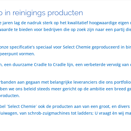
 in reinigings producten
te jaren lag de nadruk sterk op het kwalitatief hoogwaardige eigen
rde te bieden voor bedrijven die op zoek zijn naar een partij die 
nze specificatie’s speciaal voor Select Chemie geproduceerd in bi
speerpunt vormen.
n, een duurzame Cradle to Cradle lijn, een verbeterde vervolg van 
rbanden aan gegaan met belangrijke leveranciers die ons portfol
ben we ons beleid steeds meer gericht op de ambitie een breed ge
producten.
bel ´Select Chemie´ ook de producten aan van een groot, en divers
t luiwagen, van schrob-zuigmachines tot ladders; U vraagt èn wij m