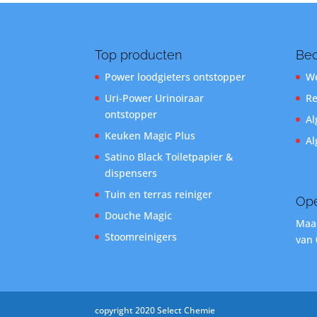
Top producten
Bed
Power loodgieters ontstopper
We
Uri-Power Urinoiraar
Re
ontstopper
Al
Keuken Magic Plus
Al
Satino Black Toiletpapier &
dispensers
Tuin en terras reiniger
Ope
Douche Magic
Maan
Stoomreinigers
van 
copyright 2020 Select Chemie