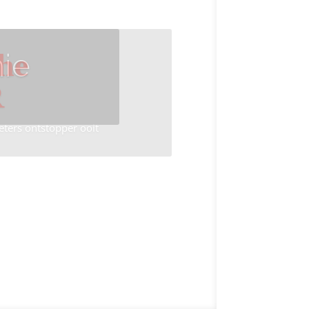
ie
he
R
eters ontstopper ooit