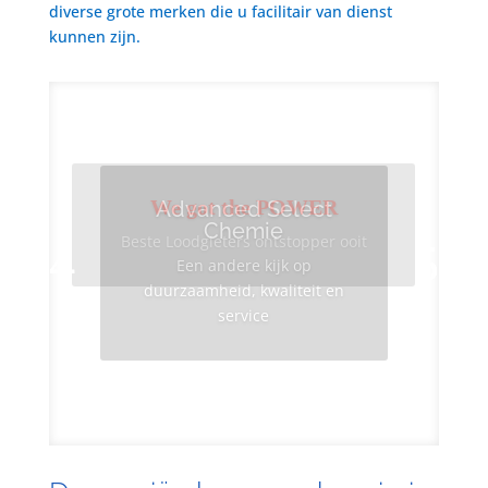
diverse grote merken die u facilitair van dienst
kunnen zijn.
We got the POWER
Advanced Select
Chemie
Beste Loodgieters ontstopper ooit
Een andere kijk op
duurzaamheid, kwaliteit en
service
Info