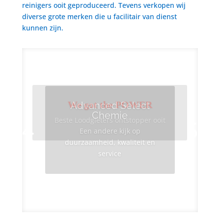
reinigers ooit geproduceerd. Tevens verkopen wij
diverse grote merken die u facilitair van dienst
kunnen zijn.
We got the POWER
Advanced Select
Chemie
Beste Loodgieters ontstopper ooit
Een andere kijk op
duurzaamheid, kwaliteit en
service
Info