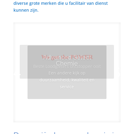
diverse grote merken die u facilitair van dienst
kunnen zijn.
We got the POWER
Advanced Select
Chemie
Beste Loodgieters ontstopper ooit
Een andere kijk op
duurzaamheid, kwaliteit en
service
Info