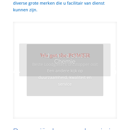
diverse grote merken die u facilitair van dienst
kunnen zijn.
We got the POWER
Advanced Select
Chemie
Beste Loodgieters ontstopper ooit
Een andere kijk op
duurzaamheid, kwaliteit en
service
Info