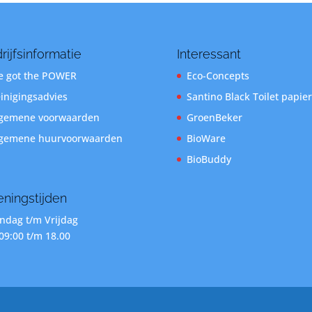
rijfsinformatie
Interessant
 got the POWER
Eco-Concepts
inigingsadvies
Santino Black Toilet papier
gemene voorwaarden
GroenBeker
gemene huurvoorwaarden
BioWare
BioBuddy
ningstijden
dag t/m Vrijdag
09:00 t/m 18.00