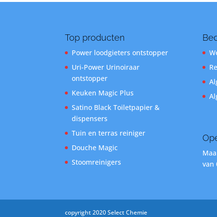
Top producten
Bed
Power loodgieters ontstopper
We
Uri-Power Urinoiraar
Re
ontstopper
Al
Keuken Magic Plus
Al
Satino Black Toiletpapier &
dispensers
Tuin en terras reiniger
Ope
Douche Magic
Maan
Stoomreinigers
van 
copyright 2020 Select Chemie