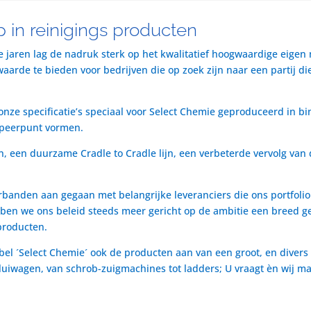
 in reinigings producten
te jaren lag de nadruk sterk op het kwalitatief hoogwaardige eigen
rde te bieden voor bedrijven die op zoek zijn naar een partij die 
nze specificatie’s speciaal voor Select Chemie geproduceerd in bi
speerpunt vormen.
n, een duurzame Cradle to Cradle lijn, een verbeterde vervolg van 
rbanden aan gegaan met belangrijke leveranciers die ons portfol
ben we ons beleid steeds meer gericht op de ambitie een breed ge
producten.
bel ´Select Chemie´ ook de producten aan van een groot, en divers
t luiwagen, van schrob-zuigmachines tot ladders; U vraagt èn wij m