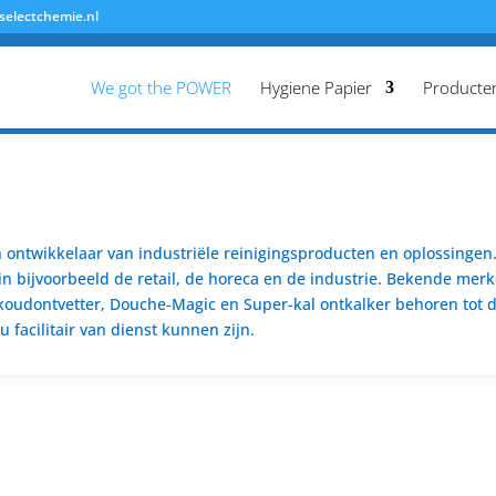
selectchemie.nl
We got the POWER
Hygiene Papier
Producte
ontwikkelaar van industriële reinigingsproducten en oplossingen. 
n bijvoorbeeld de retail, de horeca en de industrie. Bekende merk
koudontvetter, Douche-Magic en Super-kal ontkalker behoren tot de
 facilitair van dienst kunnen zijn.