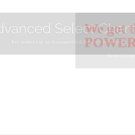
dvanced Select Chem
We got t
POWE
Een andere kijk op duurzaamheid, kwaliteit en service
Beste Loodgi
Info