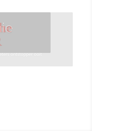
ie
he
R
eters ontstopper ooit