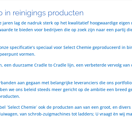
 in reinigings producten
te jaren lag de nadruk sterk op het kwalitatief hoogwaardige eigen
rde te bieden voor bedrijven die op zoek zijn naar een partij die 
nze specificatie’s speciaal voor Select Chemie geproduceerd in bi
speerpunt vormen.
n, een duurzame Cradle to Cradle lijn, een verbeterde vervolg van 
rbanden aan gegaan met belangrijke leveranciers die ons portfol
ben we ons beleid steeds meer gericht op de ambitie een breed ge
producten.
bel ´Select Chemie´ ook de producten aan van een groot, en divers
t luiwagen, van schrob-zuigmachines tot ladders; U vraagt èn wij m