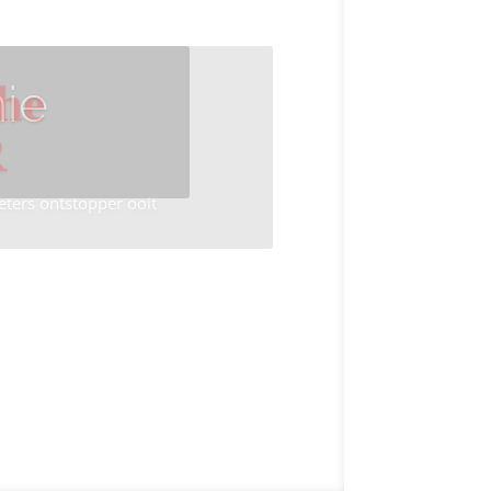
ie
he
R
eters ontstopper ooit