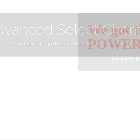
dvanced Select Chem
We got t
POWE
Een andere kijk op duurzaamheid, kwaliteit en service
Beste Loodgi
Info