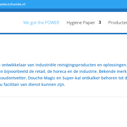
selectchemie.nl
We got the POWER
Hygiene Papier
Producte
ontwikkelaar van industriële reinigingsproducten en oplossingen. 
n bijvoorbeeld de retail, de horeca en de industrie. Bekende merk
koudontvetter, Douche-Magic en Super-kal ontkalker behoren tot de
 facilitair van dienst kunnen zijn.