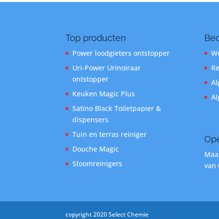
Top producten
Bed
Power loodgieters ontstopper
We
Uri-Power Urinoiraar
Re
ontstopper
Al
Keuken Magic Plus
Al
Satino Black Toiletpapier &
dispensers
Tuin en terras reiniger
Ope
Douche Magic
Maan
Stoomreinigers
van 
copyright 2020 Select Chemie