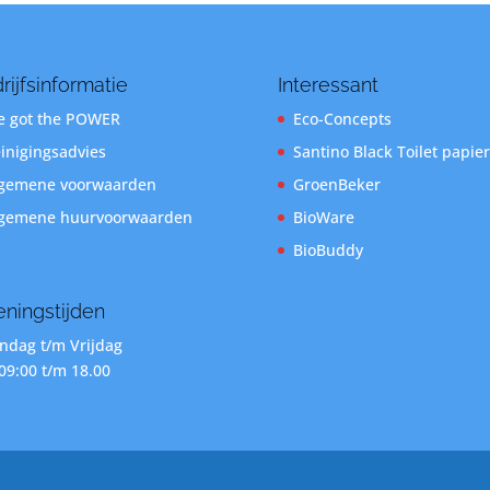
rijfsinformatie
Interessant
 got the POWER
Eco-Concepts
inigingsadvies
Santino Black Toilet papier
gemene voorwaarden
GroenBeker
gemene huurvoorwaarden
BioWare
BioBuddy
ningstijden
dag t/m Vrijdag
09:00 t/m 18.00