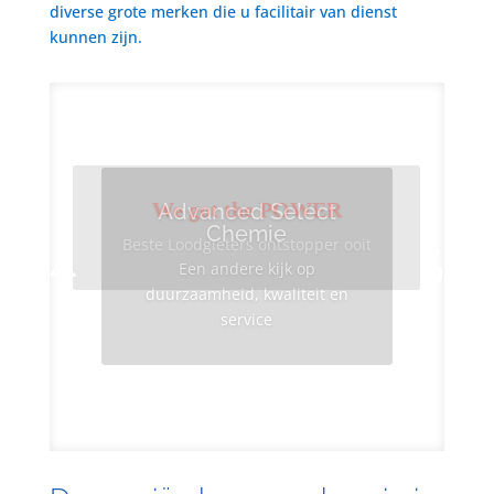
diverse grote merken die u facilitair van dienst
kunnen zijn.
We got the POWER
Advanced Select
Chemie
Beste Loodgieters ontstopper ooit
Een andere kijk op
duurzaamheid, kwaliteit en
service
Info