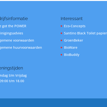
rijfsinformatie
Interessant
 got the POWER
Eco-Concepts
inigingsadvies
Santino Black Toilet papier
gemene voorwaarden
GroenBeker
gemene huurvoorwaarden
BioWare
BioBuddy
ningstijden
dag t/m Vrijdag
09:00 t/m 18.00