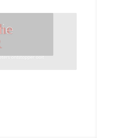
ie
he
R
eters ontstopper ooit