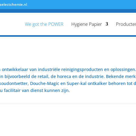
selectchemie.nl
We got the POWER
Hygiene Papier
Producte
ontwikkelaar van industriële reinigingsproducten en oplossingen. 
n bijvoorbeeld de retail, de horeca en de industrie. Bekende merk
koudontvetter, Douche-Magic en Super-kal ontkalker behoren tot de
 facilitair van dienst kunnen zijn.