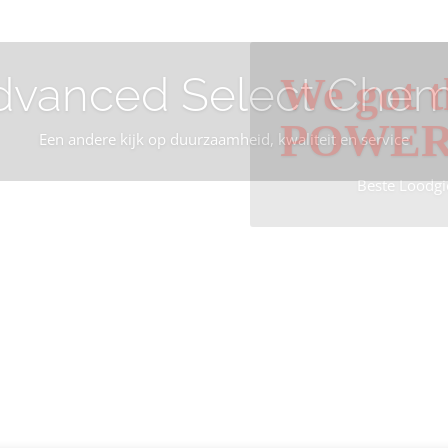
dvanced Select Chem
We got t
POWE
Een andere kijk op duurzaamheid, kwaliteit en service
Beste Loodgi
Info