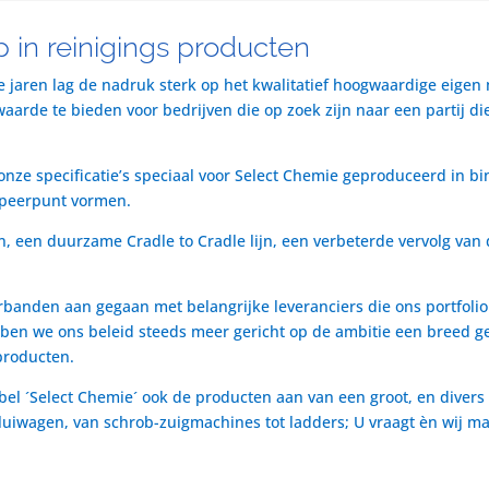
 in reinigings producten
te jaren lag de nadruk sterk op het kwalitatief hoogwaardige eigen
rde te bieden voor bedrijven die op zoek zijn naar een partij die 
nze specificatie’s speciaal voor Select Chemie geproduceerd in bi
speerpunt vormen.
n, een duurzame Cradle to Cradle lijn, een verbeterde vervolg van 
rbanden aan gegaan met belangrijke leveranciers die ons portfol
ben we ons beleid steeds meer gericht op de ambitie een breed ge
producten.
bel ´Select Chemie´ ook de producten aan van een groot, en divers
t luiwagen, van schrob-zuigmachines tot ladders; U vraagt èn wij m