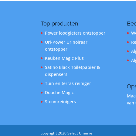
Top producten
Bed
Power loodgieters ontstopper
We
Uri-Power Urinoiraar
Re
ontstopper
Al
Keuken Magic Plus
Al
Satino Black Toiletpapier &
dispensers
Tuin en terras reiniger
Ope
Douche Magic
Maan
Stoomreinigers
van 
copyright 2020 Select Chemie