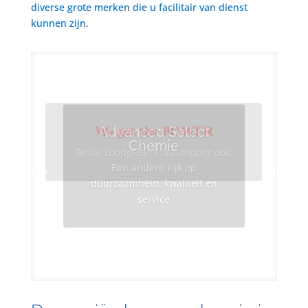
diverse grote merken die u facilitair van dienst
kunnen zijn.
We got the POWER
Advanced Select
Chemie
Beste Loodgieters ontstopper ooit
Een andere kijk op
duurzaamheid, kwaliteit en
service
Info