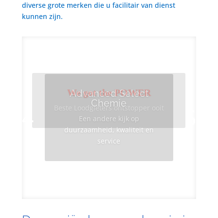
diverse grote merken die u facilitair van dienst
kunnen zijn.
We got the POWER
Advanced Select
Chemie
Beste Loodgieters ontstopper ooit
Een andere kijk op
duurzaamheid, kwaliteit en
service
Info