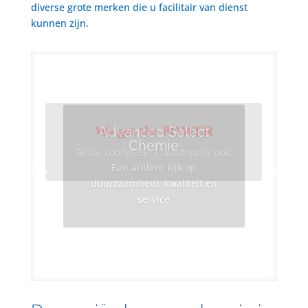
diverse grote merken die u facilitair van dienst
kunnen zijn.
We got the POWER
Advanced Select
Chemie
Beste Loodgieters ontstopper ooit
Een andere kijk op
duurzaamheid, kwaliteit en
service
Info