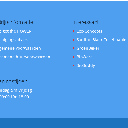
rijfsinformatie
Interessant
 got the POWER
Eco-Concepts
inigingsadvies
Santino Black Toilet papier
gemene voorwaarden
GroenBeker
gemene huurvoorwaarden
BioWare
BioBuddy
ningstijden
dag t/m Vrijdag
09:00 t/m 18.00