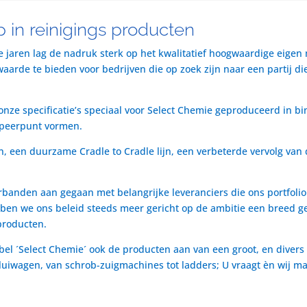
 in reinigings producten
te jaren lag de nadruk sterk op het kwalitatief hoogwaardige eigen
rde te bieden voor bedrijven die op zoek zijn naar een partij die 
nze specificatie’s speciaal voor Select Chemie geproduceerd in bi
speerpunt vormen.
n, een duurzame Cradle to Cradle lijn, een verbeterde vervolg van 
rbanden aan gegaan met belangrijke leveranciers die ons portfol
ben we ons beleid steeds meer gericht op de ambitie een breed ge
producten.
bel ´Select Chemie´ ook de producten aan van een groot, en divers
t luiwagen, van schrob-zuigmachines tot ladders; U vraagt èn wij m