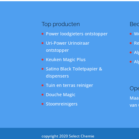
Top producten
Bed
Power loodgieters ontstopper
We
Uri-Power Urinoiraar
Re
ontstopper
Al
Keuken Magic Plus
Al
Satino Black Toiletpapier &
dispensers
Tuin en terras reiniger
Ope
Douche Magic
Maan
Stoomreinigers
van 
copyright 2020 Select Chemie