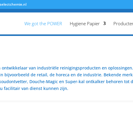
selectchemie.nl
We got the POWER
Hygiene Papier
Producte
ontwikkelaar van industriële reinigingsproducten en oplossingen. 
n bijvoorbeeld de retail, de horeca en de industrie. Bekende merk
koudontvetter, Douche-Magic en Super-kal ontkalker behoren tot de
 facilitair van dienst kunnen zijn.