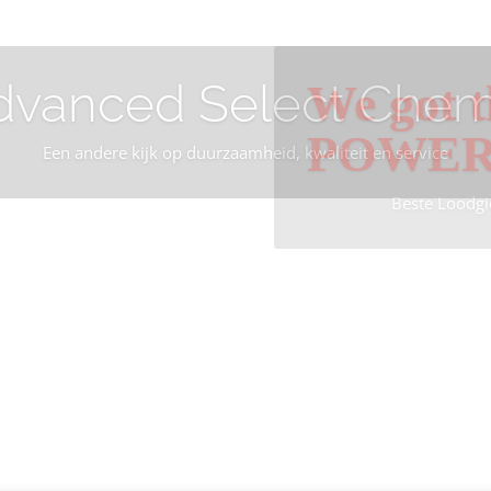
dvanced Select Chem
We got t
POWE
Een andere kijk op duurzaamheid, kwaliteit en service
Beste Loodgi
Info