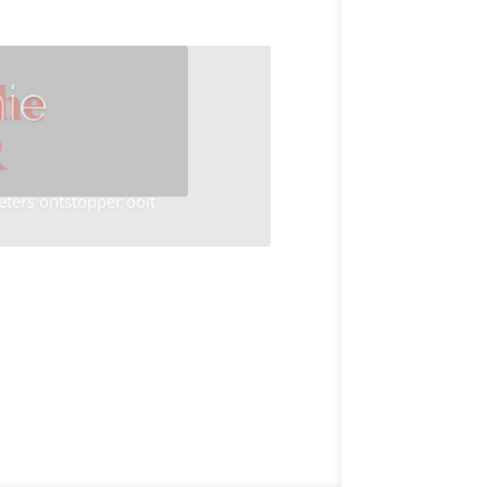
ie
he
R
eters ontstopper ooit