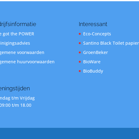
rijfsinformatie
Interessant
 got the POWER
Eco-Concepts
inigingsadvies
Santino Black Toilet papier
gemene voorwaarden
GroenBeker
gemene huurvoorwaarden
BioWare
BioBuddy
ningstijden
dag t/m Vrijdag
09:00 t/m 18.00