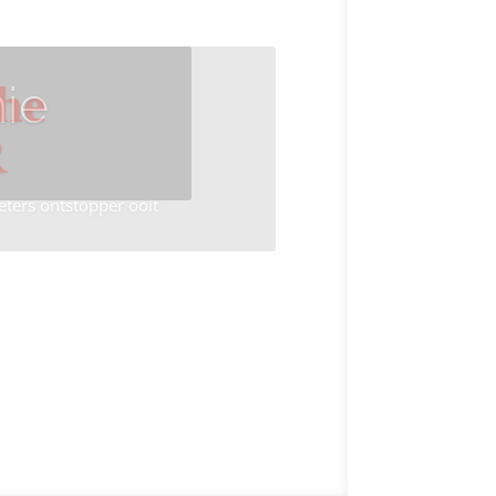
ie
he
R
eters ontstopper ooit