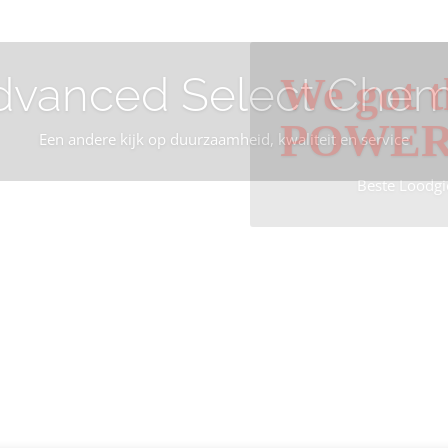
dvanced Select Chem
We got t
POWE
Een andere kijk op duurzaamheid, kwaliteit en service
Beste Loodgi
Info