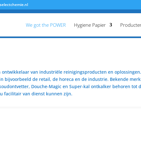
selectchemie.nl
We got the POWER
Hygiene Papier
Producte
ontwikkelaar van industriële reinigingsproducten en oplossingen. 
n bijvoorbeeld de retail, de horeca en de industrie. Bekende merk
koudontvetter, Douche-Magic en Super-kal ontkalker behoren tot de
 facilitair van dienst kunnen zijn.