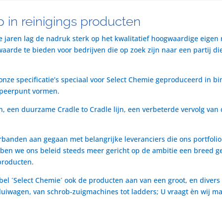
 in reinigings producten
te jaren lag de nadruk sterk op het kwalitatief hoogwaardige eigen
rde te bieden voor bedrijven die op zoek zijn naar een partij die 
nze specificatie’s speciaal voor Select Chemie geproduceerd in bi
speerpunt vormen.
n, een duurzame Cradle to Cradle lijn, een verbeterde vervolg van 
rbanden aan gegaan met belangrijke leveranciers die ons portfol
ben we ons beleid steeds meer gericht op de ambitie een breed ge
producten.
bel ´Select Chemie´ ook de producten aan van een groot, en divers
t luiwagen, van schrob-zuigmachines tot ladders; U vraagt èn wij m