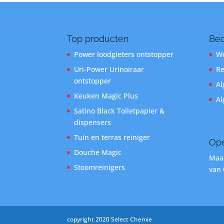
Top producten
Bed
Power loodgieters ontstopper
We
Uri-Power Urinoiraar
Re
ontstopper
Al
Keuken Magic Plus
Al
Satino Black Toiletpapier &
dispensers
Tuin en terras reiniger
Ope
Douche Magic
Maan
Stoomreinigers
van 
copyright 2020 Select Chemie