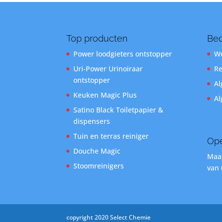
Top producten
Bed
Power loodgieters ontstopper
We
Uri-Power Urinoiraar
Re
ontstopper
Al
Keuken Magic Plus
Al
Satino Black Toiletpapier &
dispensers
Tuin en terras reiniger
Ope
Douche Magic
Maan
Stoomreinigers
van 
copyright 2020 Select Chemie