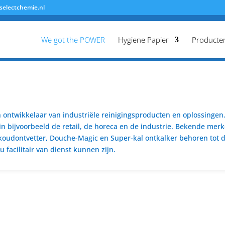
selectchemie.nl
We got the POWER
Hygiene Papier
Producte
ontwikkelaar van industriële reinigingsproducten en oplossingen. 
n bijvoorbeeld de retail, de horeca en de industrie. Bekende merk
koudontvetter, Douche-Magic en Super-kal ontkalker behoren tot de
 facilitair van dienst kunnen zijn.