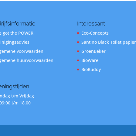
rijfsinformatie
Interessant
 got the POWER
Eco-Concepts
inigingsadvies
Santino Black Toilet papier
gemene voorwaarden
GroenBeker
gemene huurvoorwaarden
BioWare
BioBuddy
ningstijden
dag t/m Vrijdag
09:00 t/m 18.00