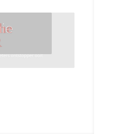
ie
he
R
eters ontstopper ooit