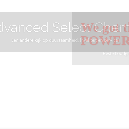
dvanced Select Chem
We got t
POWE
Een andere kijk op duurzaamheid, kwaliteit en service
Beste Loodgi
Info