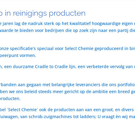
 in reinigings producten
te jaren lag de nadruk sterk op het kwalitatief hoogwaardige eigen
rde te bieden voor bedrijven die op zoek zijn naar een partij die 
nze specificatie’s speciaal voor Select Chemie geproduceerd in bi
speerpunt vormen.
n, een duurzame Cradle to Cradle lijn, een verbeterde vervolg van 
rbanden aan gegaan met belangrijke leveranciers die ons portfol
ben we ons beleid steeds meer gericht op de ambitie een breed ge
producten.
bel ´Select Chemie´ ook de producten aan van een groot, en divers
t luiwagen, van schrob-zuigmachines tot ladders; U vraagt èn wij m