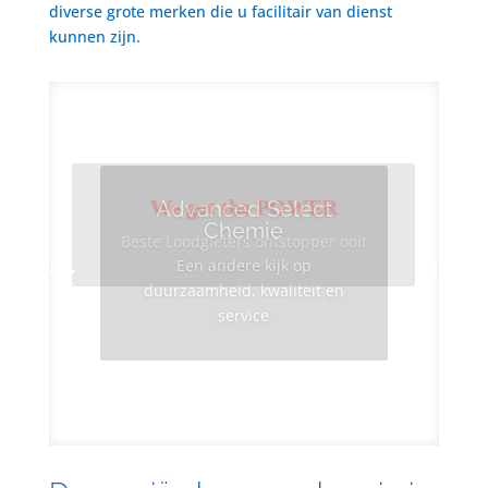
diverse grote merken die u facilitair van dienst
kunnen zijn.
We got the POWER
Advanced Select
Chemie
Beste Loodgieters ontstopper ooit
Een andere kijk op
duurzaamheid, kwaliteit en
service
Info