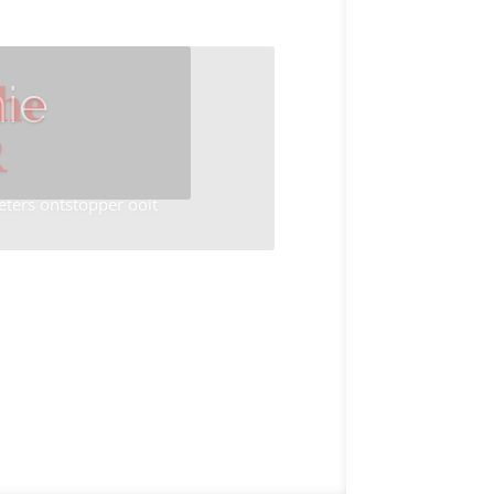
ie
he
R
eters ontstopper ooit