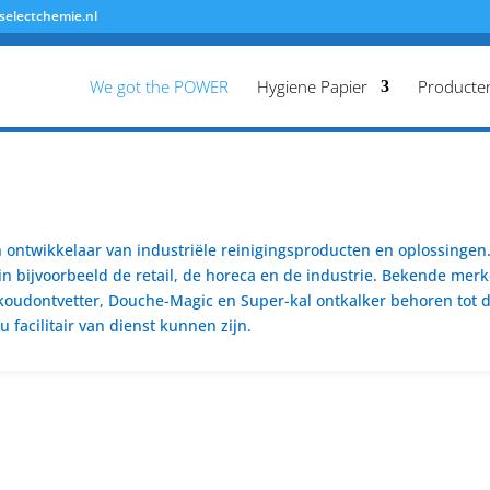
selectchemie.nl
We got the POWER
Hygiene Papier
Producte
ontwikkelaar van industriële reinigingsproducten en oplossingen. 
n bijvoorbeeld de retail, de horeca en de industrie. Bekende merk
koudontvetter, Douche-Magic en Super-kal ontkalker behoren tot de
 facilitair van dienst kunnen zijn.