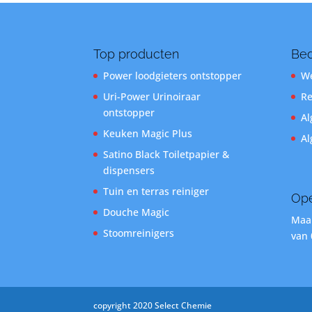
Top producten
Bed
Power loodgieters ontstopper
We
Uri-Power Urinoiraar
Re
ontstopper
Al
Keuken Magic Plus
Al
Satino Black Toiletpapier &
dispensers
Tuin en terras reiniger
Ope
Douche Magic
Maan
Stoomreinigers
van 
copyright 2020 Select Chemie