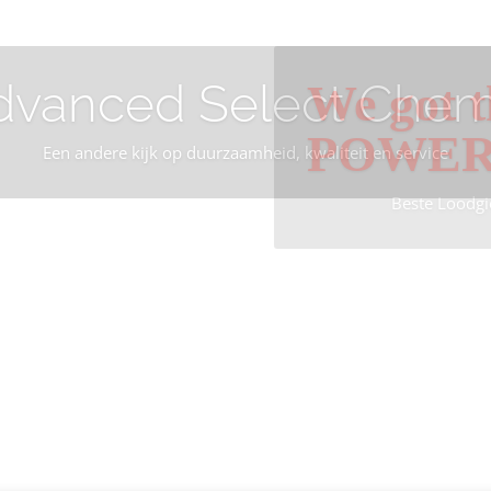
dvanced Select Chem
We got t
POWE
Een andere kijk op duurzaamheid, kwaliteit en service
Beste Loodgi
Info