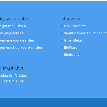
rijfsinformatie
Interessant
 got the POWER
Eco-Concepts
inigingsadvies
Santino Black Toilet papier
gemene voorwaarden
GroenBeker
gemene huurvoorwaarden
BioWare
BioBuddy
ningstijden
dag t/m Vrijdag
09:00 t/m 18.00