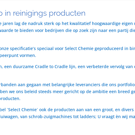
 in reinigings producten
te jaren lag de nadruk sterk op het kwalitatief hoogwaardige eigen
rde te bieden voor bedrijven die op zoek zijn naar een partij die 
nze specificatie’s speciaal voor Select Chemie geproduceerd in bi
speerpunt vormen.
n, een duurzame Cradle to Cradle lijn, een verbeterde vervolg van 
rbanden aan gegaan met belangrijke leveranciers die ons portfol
ben we ons beleid steeds meer gericht op de ambitie een breed ge
producten.
bel ´Select Chemie´ ook de producten aan van een groot, en divers
t luiwagen, van schrob-zuigmachines tot ladders; U vraagt èn wij m