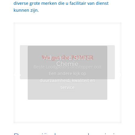
diverse grote merken die u facilitair van dienst
kunnen zijn.
We got the POWER
Advanced Select
Chemie
Beste Loodgieters ontstopper ooit
Een andere kijk op
duurzaamheid, kwaliteit en
service
Info