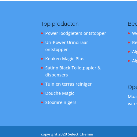
Top producten
Bed
Power loodgieters ontstopper
We
Uri-Power Urinoiraar
Re
ontstopper
Al
Keuken Magic Plus
Al
Satino Black Toiletpapier &
dispensers
Tuin en terras reiniger
Ope
Douche Magic
Maan
Stoomreinigers
van 
copyright 2020 Select Chemie