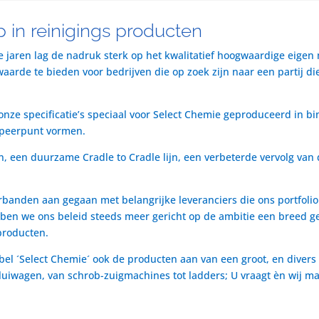
 in reinigings producten
te jaren lag de nadruk sterk op het kwalitatief hoogwaardige eigen
rde te bieden voor bedrijven die op zoek zijn naar een partij die 
nze specificatie’s speciaal voor Select Chemie geproduceerd in bi
speerpunt vormen.
n, een duurzame Cradle to Cradle lijn, een verbeterde vervolg van 
rbanden aan gegaan met belangrijke leveranciers die ons portfol
ben we ons beleid steeds meer gericht op de ambitie een breed ge
producten.
bel ´Select Chemie´ ook de producten aan van een groot, en divers
t luiwagen, van schrob-zuigmachines tot ladders; U vraagt èn wij m