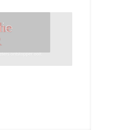
ie
he
R
eters ontstopper ooit