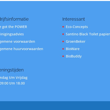
rijfsinformatie
Interessant
 got the POWER
Eco-Concepts
inigingsadvies
Santino Black Toilet papier
gemene voorwaarden
GroenBeker
gemene huurvoorwaarden
BioWare
BioBuddy
ningstijden
dag t/m Vrijdag
09:00 t/m 18.00