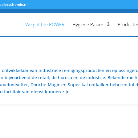
selectchemie.nl
We got the POWER
Hygiene Papier
Producte
ontwikkelaar van industriële reinigingsproducten en oplossingen. 
n bijvoorbeeld de retail, de horeca en de industrie. Bekende merk
koudontvetter, Douche-Magic en Super-kal ontkalker behoren tot de
 facilitair van dienst kunnen zijn.