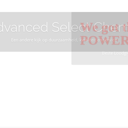
dvanced Select Chem
We got t
POWE
Een andere kijk op duurzaamheid, kwaliteit en service
Beste Loodgi
Info