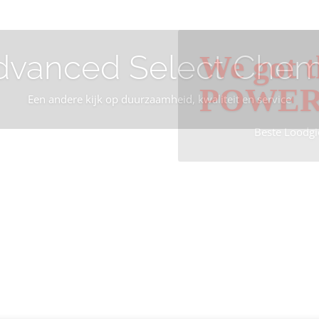
dvanced Select Chem
We got t
POWE
Een andere kijk op duurzaamheid, kwaliteit en service
Beste Loodgi
Info