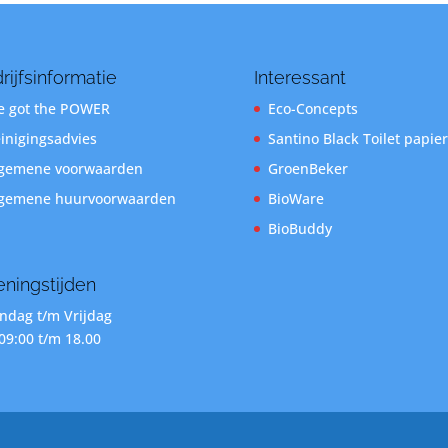
rijfsinformatie
Interessant
 got the POWER
Eco-Concepts
inigingsadvies
Santino Black Toilet papier
gemene voorwaarden
GroenBeker
gemene huurvoorwaarden
BioWare
BioBuddy
ningstijden
dag t/m Vrijdag
09:00 t/m 18.00