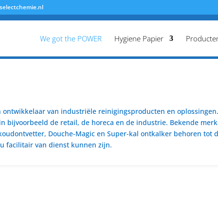
selectchemie.nl
We got the POWER
Hygiene Papier
Producte
ontwikkelaar van industriële reinigingsproducten en oplossingen. 
n bijvoorbeeld de retail, de horeca en de industrie. Bekende merk
koudontvetter, Douche-Magic en Super-kal ontkalker behoren tot de
 facilitair van dienst kunnen zijn.