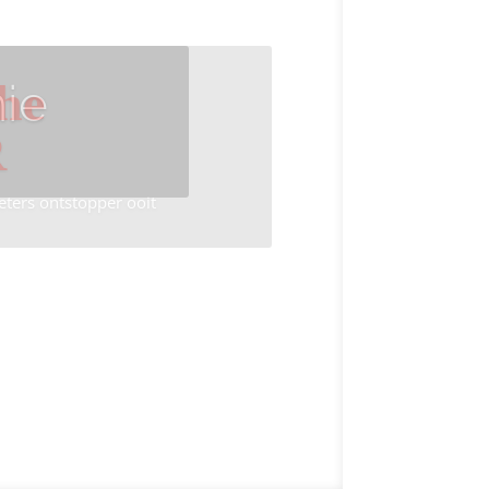
ie
he
R
eters ontstopper ooit