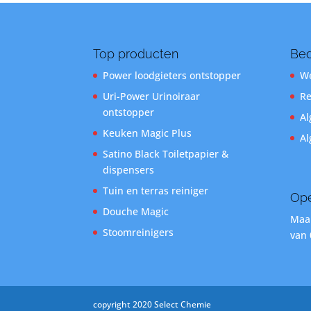
Top producten
Bed
Power loodgieters ontstopper
We
Uri-Power Urinoiraar
Re
ontstopper
Al
Keuken Magic Plus
Al
Satino Black Toiletpapier &
dispensers
Tuin en terras reiniger
Ope
Douche Magic
Maan
Stoomreinigers
van 
copyright 2020 Select Chemie