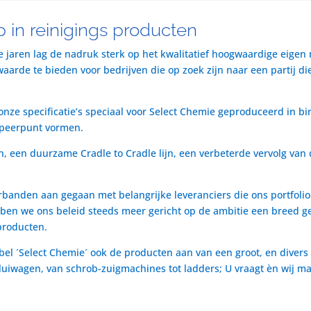
 in reinigings producten
te jaren lag de nadruk sterk op het kwalitatief hoogwaardige eigen
rde te bieden voor bedrijven die op zoek zijn naar een partij die 
nze specificatie’s speciaal voor Select Chemie geproduceerd in bi
speerpunt vormen.
n, een duurzame Cradle to Cradle lijn, een verbeterde vervolg van 
rbanden aan gegaan met belangrijke leveranciers die ons portfol
ben we ons beleid steeds meer gericht op de ambitie een breed ge
producten.
bel ´Select Chemie´ ook de producten aan van een groot, en divers
t luiwagen, van schrob-zuigmachines tot ladders; U vraagt èn wij m