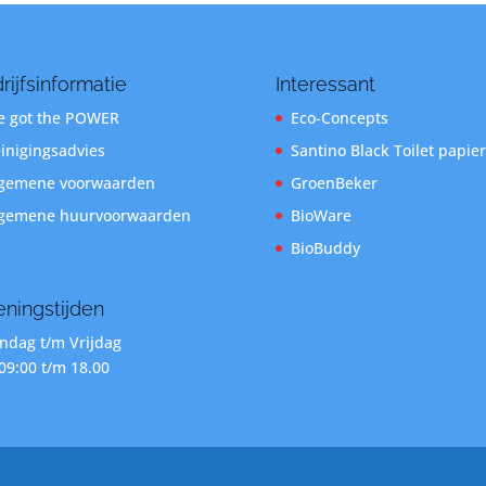
rijfsinformatie
Interessant
 got the POWER
Eco-Concepts
inigingsadvies
Santino Black Toilet papier
gemene voorwaarden
GroenBeker
gemene huurvoorwaarden
BioWare
BioBuddy
ningstijden
dag t/m Vrijdag
09:00 t/m 18.00