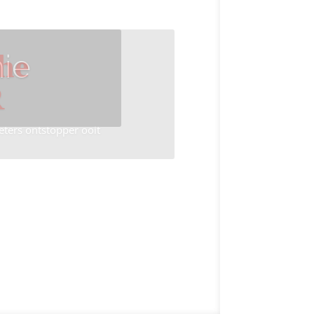
ie
he
R
eters ontstopper ooit