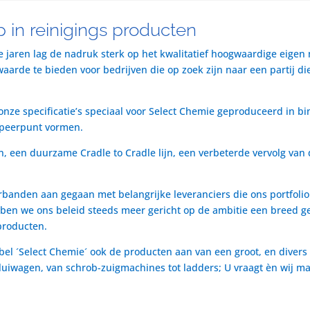
 in reinigings producten
te jaren lag de nadruk sterk op het kwalitatief hoogwaardige eigen
rde te bieden voor bedrijven die op zoek zijn naar een partij die 
nze specificatie’s speciaal voor Select Chemie geproduceerd in bi
speerpunt vormen.
n, een duurzame Cradle to Cradle lijn, een verbeterde vervolg van 
rbanden aan gegaan met belangrijke leveranciers die ons portfol
ben we ons beleid steeds meer gericht op de ambitie een breed ge
producten.
bel ´Select Chemie´ ook de producten aan van een groot, en divers
t luiwagen, van schrob-zuigmachines tot ladders; U vraagt èn wij m