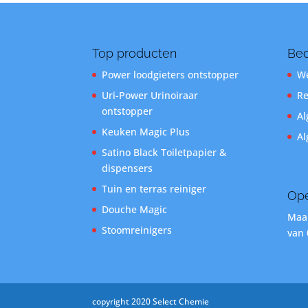
Top producten
Bed
Power loodgieters ontstopper
We
Uri-Power Urinoiraar
Re
ontstopper
Al
Keuken Magic Plus
Al
Satino Black Toiletpapier &
dispensers
Tuin en terras reiniger
Ope
Douche Magic
Maan
Stoomreinigers
van 
copyright 2020 Select Chemie