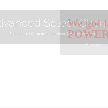
dvanced Select Chem
We got t
POWE
Een andere kijk op duurzaamheid, kwaliteit en service
Beste Loodgi
Info