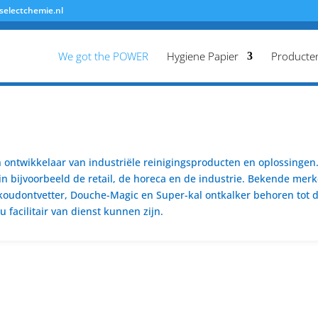
selectchemie.nl
We got the POWER
Hygiene Papier
Producte
ontwikkelaar van industriële reinigingsproducten en oplossingen. 
n bijvoorbeeld de retail, de horeca en de industrie. Bekende merk
koudontvetter, Douche-Magic en Super-kal ontkalker behoren tot de
 facilitair van dienst kunnen zijn.