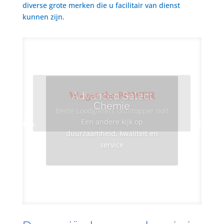
diverse grote merken die u facilitair van dienst
kunnen zijn.
We got the POWER
Advanced Select
Chemie
Beste Loodgieters ontstopper ooit
Een andere kijk op
duurzaamheid, kwaliteit en
service
Info