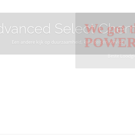
dvanced Select Chem
We got t
POWE
Een andere kijk op duurzaamheid, kwaliteit en service
Beste Loodgi
Info