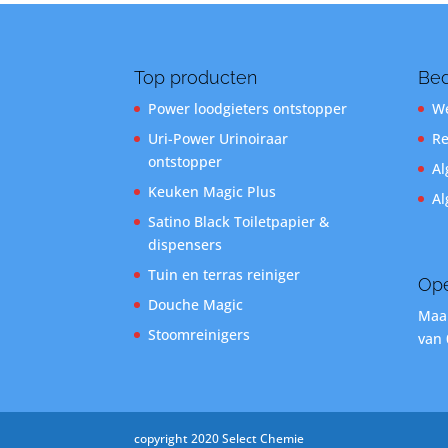
Top producten
Bed
Power loodgieters ontstopper
We
Uri-Power Urinoiraar
Re
ontstopper
Al
Keuken Magic Plus
Al
Satino Black Toiletpapier &
dispensers
Tuin en terras reiniger
Ope
Douche Magic
Maan
Stoomreinigers
van 
copyright 2020 Select Chemie