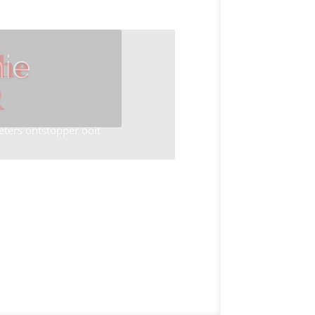
ie
he
R
eters ontstopper ooit