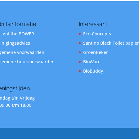
rijfsinformatie
Interessant
 got the POWER
Eco-Concepts
inigingsadvies
Santino Black Toilet papier
gemene voorwaarden
GroenBeker
gemene huurvoorwaarden
BioWare
BioBuddy
ningstijden
dag t/m Vrijdag
09:00 t/m 18.00