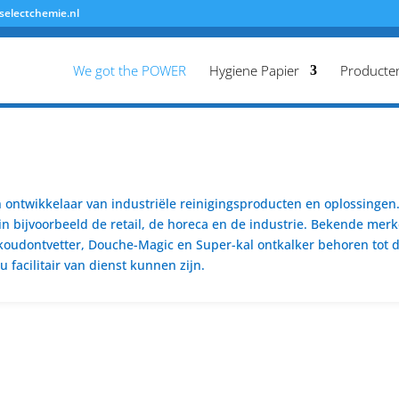
selectchemie.nl
We got the POWER
Hygiene Papier
Producte
ontwikkelaar van industriële reinigingsproducten en oplossingen. 
n bijvoorbeeld de retail, de horeca en de industrie. Bekende merk
koudontvetter, Douche-Magic en Super-kal ontkalker behoren tot de
 facilitair van dienst kunnen zijn.