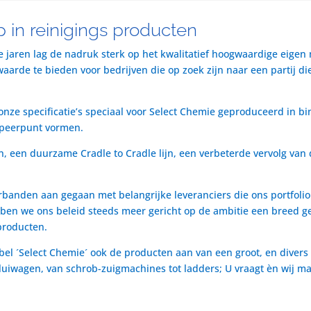
 in reinigings producten
te jaren lag de nadruk sterk op het kwalitatief hoogwaardige eigen
rde te bieden voor bedrijven die op zoek zijn naar een partij die 
nze specificatie’s speciaal voor Select Chemie geproduceerd in bi
speerpunt vormen.
n, een duurzame Cradle to Cradle lijn, een verbeterde vervolg van 
rbanden aan gegaan met belangrijke leveranciers die ons portfol
ben we ons beleid steeds meer gericht op de ambitie een breed ge
producten.
bel ´Select Chemie´ ook de producten aan van een groot, en divers
t luiwagen, van schrob-zuigmachines tot ladders; U vraagt èn wij m