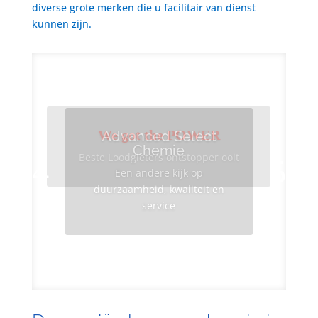
diverse grote merken die u facilitair van dienst
kunnen zijn.
We got the POWER
Advanced Select
Chemie
Beste Loodgieters ontstopper ooit
Een andere kijk op
duurzaamheid, kwaliteit en
service
Info