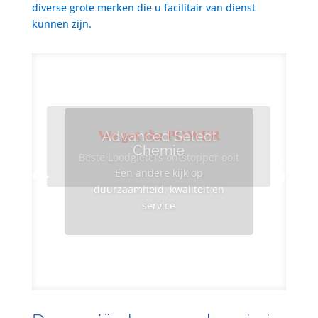
diverse grote merken die u facilitair van dienst
kunnen zijn.
We got the POWER
Advanced Select
Chemie
Beste Loodgieters ontstopper ooit
Een andere kijk op
duurzaamheid, kwaliteit en
service
Info