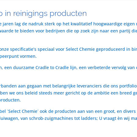
 in reinigings producten
te jaren lag de nadruk sterk op het kwalitatief hoogwaardige eigen
rde te bieden voor bedrijven die op zoek zijn naar een partij die 
nze specificatie’s speciaal voor Select Chemie geproduceerd in bi
speerpunt vormen.
n, een duurzame Cradle to Cradle lijn, een verbeterde vervolg van 
rbanden aan gegaan met belangrijke leveranciers die ons portfol
ben we ons beleid steeds meer gericht op de ambitie een breed ge
producten.
bel ´Select Chemie´ ook de producten aan van een groot, en divers
t luiwagen, van schrob-zuigmachines tot ladders; U vraagt èn wij m