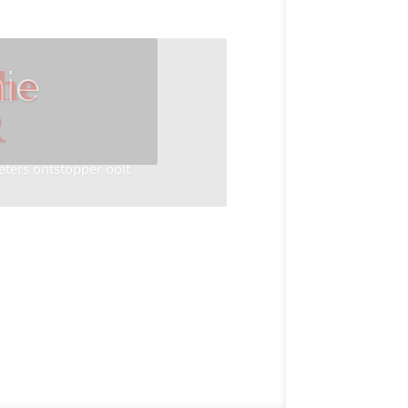
ie
he
R
eters ontstopper ooit