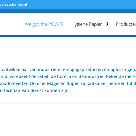
selectchemie.nl
We got the POWER
Hygiene Papier
Producte
ontwikkelaar van industriële reinigingsproducten en oplossingen. 
n bijvoorbeeld de retail, de horeca en de industrie. Bekende merk
koudontvetter, Douche-Magic en Super-kal ontkalker behoren tot de
 facilitair van dienst kunnen zijn.