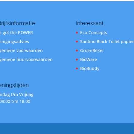
rijfsinformatie
Interessant
 got the POWER
Eco-Concepts
inigingsadvies
Santino Black Toilet papier
gemene voorwaarden
GroenBeker
gemene huurvoorwaarden
BioWare
BioBuddy
ningstijden
dag t/m Vrijdag
09:00 t/m 18.00