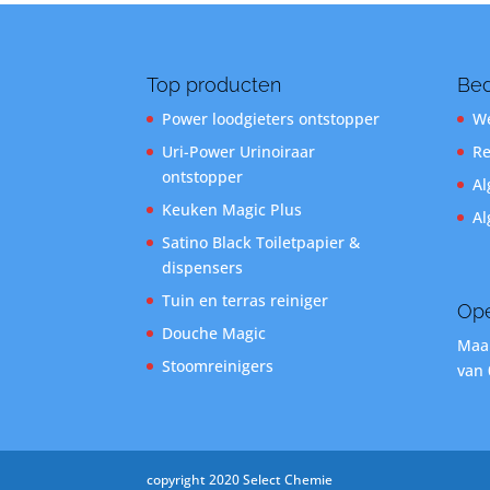
Top producten
Bed
Power loodgieters ontstopper
We
Uri-Power Urinoiraar
Re
ontstopper
Al
Keuken Magic Plus
Al
Satino Black Toiletpapier &
dispensers
Tuin en terras reiniger
Ope
Douche Magic
Maan
Stoomreinigers
van 
copyright 2020 Select Chemie