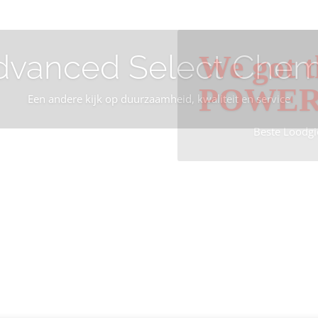
dvanced Select Chem
We got t
POWE
Een andere kijk op duurzaamheid, kwaliteit en service
Beste Loodgi
Info