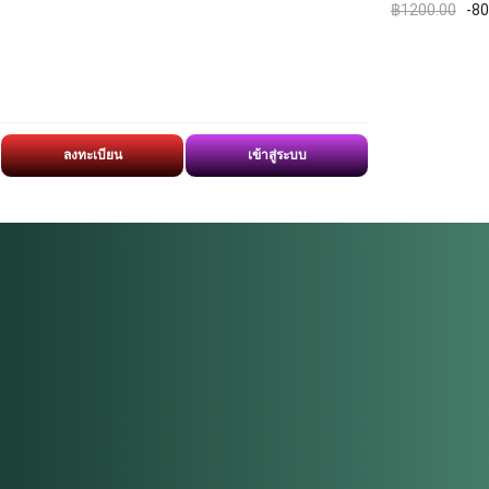
฿1200.00
-8
ลงทะเบียน
เข้าสู่ระบบ