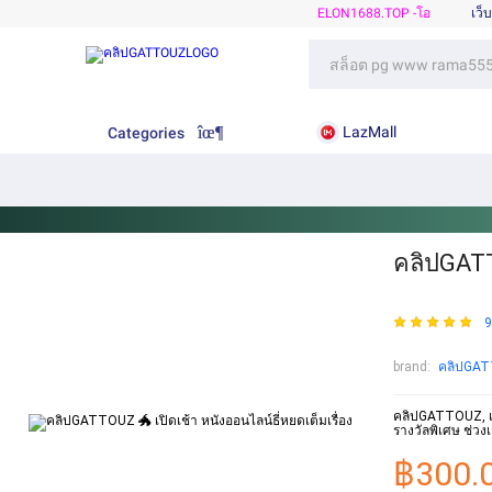
ELON1688.TOP -โอ
เว็
LazMall
Categories
คลิปGATTO
9
brand:
คลิปGA
คลิปGATTOUZ, เก
รางวัลพิเศษ ช่วง
฿300.