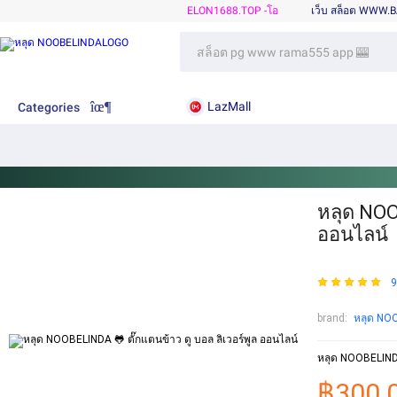
ELON1688.TOP -โอ
เว็บ สล็อต WWW.
LazMall
Categories
หลุด NOOB
ออนไลน์
9
brand:
หลุด NO
หลุด NOOBELIND
฿300.