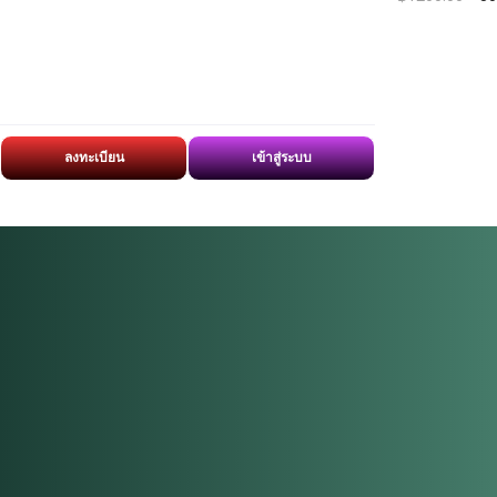
ลงทะเบียน
เข้าสู่ระบบ