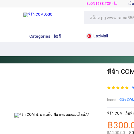
ELON1688.TOP -โอ
เว็
LazMall
Categories
หีจ้า.CO
9
brand:
หีจ้า.CO
หีจ้า.COM, เว็บที่
฿300.
฿1200.00
-8