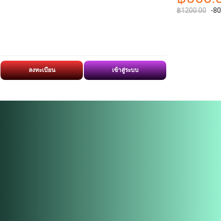
฿1200.00
-8
ลงทะเบียน
เข้าสู่ระบบ