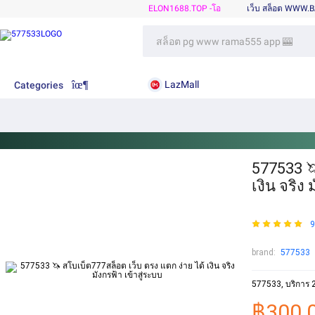
ELON1688.TOP -โอ
เว็บ สล็อต WWW.
LazMall
Categories
577533 🦄
เงิน จริง 
9
brand:
577533
577533, บริการ 
฿300.