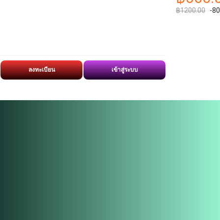
฿1200.00
-8
ลงทะเบียน
เข้าสู่ระบบ