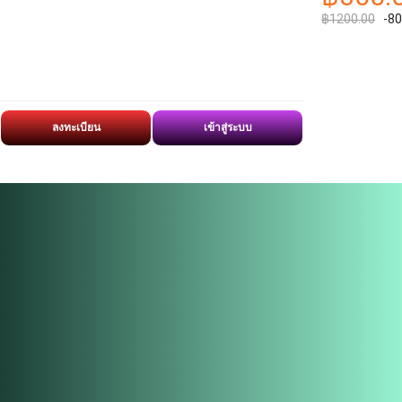
฿1200.00
-8
ลงทะเบียน
เข้าสู่ระบบ