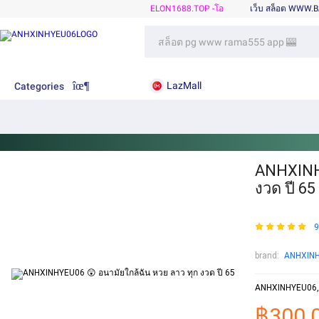
ELON1688.TOP -โอ
เว็บ สล็อต WWW.
LazMall
Categories
ANHXINHY
งวด ปี 65
9
brand:
ANHXIN
ANHXINHYEU06, วิ
฿300.