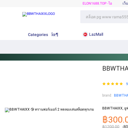
ELON1688.TOP -โอ
เว็
LazMall
Categories
BBWTHAIX
9
brand:
BBWTHA
BBWTHAIXX, ยูฟ่
฿300.
฿1200.00
-8