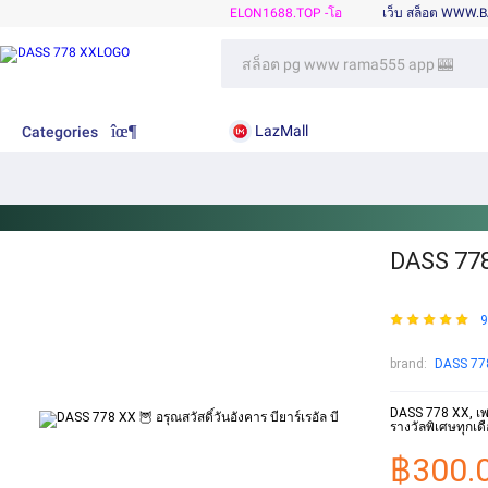
ELON1688.TOP -โอ
เว็บ สล็อต WWW.
LazMall
Categories
DASS 778 
9
brand:
DASS 77
DASS 778 XX, เพล
รางวัลพิเศษทุกเด
฿300.