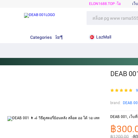
ELON1688.TOP -โอ
เว็
LazMall
Categories
DEAB 001 
9
brand:
DEAB 00
DEAB 001, เว็บที่
฿300.
฿1200.00
-8