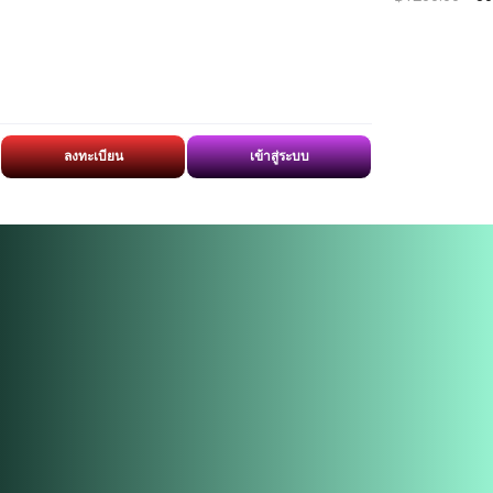
ลงทะเบียน
เข้าสู่ระบบ