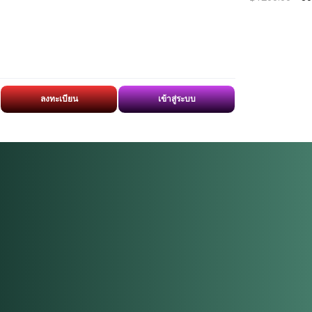
ลงทะเบียน
เข้าสู่ระบบ