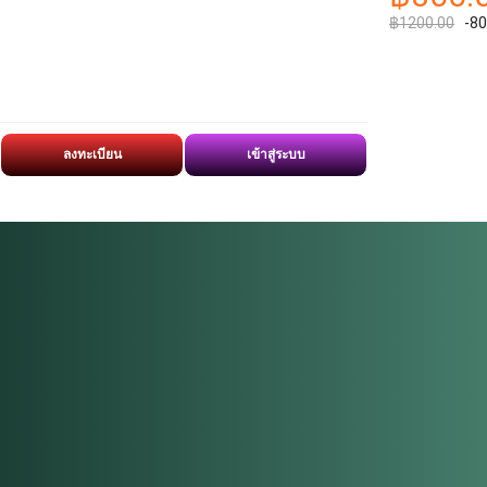
฿1200.00
-8
ลงทะเบียน
เข้าสู่ระบบ