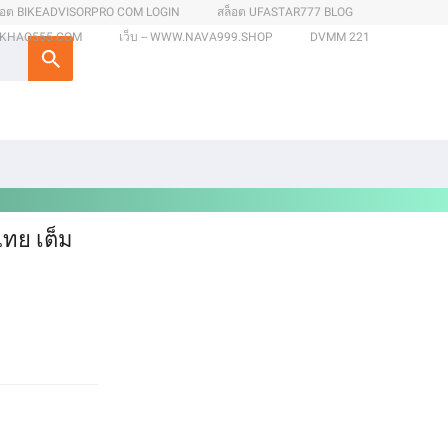
็อต BIKEADVISORPRO COM LOGIN
สล็อต UFASTAR777 BLOG
.KHAO555.COM
เว็บ -- WWW.NAVA999.SHOP
DVMM 221
ทย เต็ม