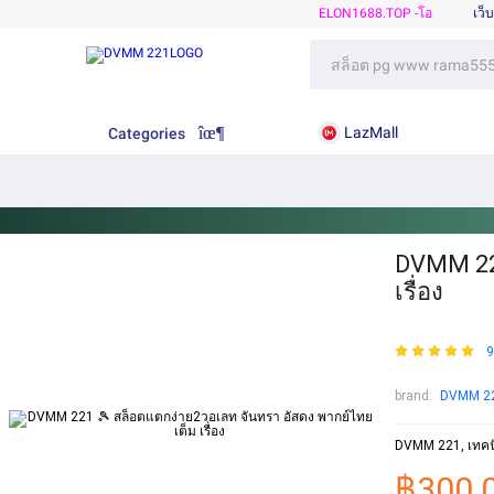
ELON1688.TOP -โอ
เว็
LazMall
Categories
DVMM 221
เรื่อง
9
brand:
DVMM 2
DVMM 221, เทคนิค
฿300.