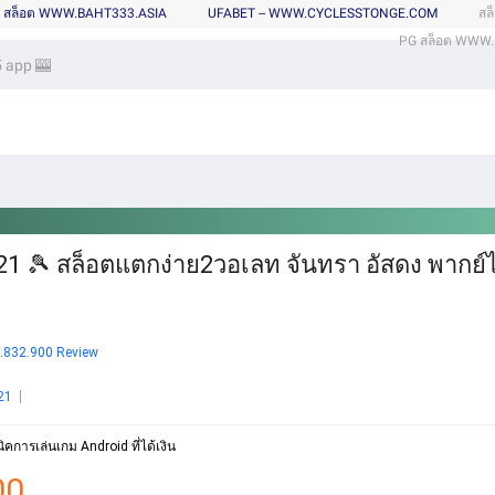
บ สล็อต WWW.BAHT333.ASIA
UFABET -- WWW.CYCLESSTONGE.COM
สล
PG สล็อต WWW
 🎾 สล็อตแตกง่าย2วอเลท จันทรา อัสดง พากย์ไ
.832.900 Review
21
การเล่นเกม Android ที่ได้เงิน
00