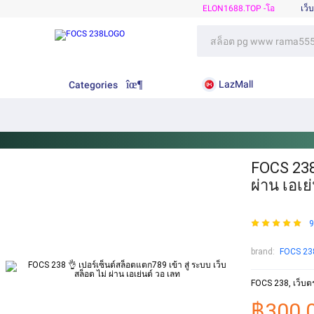
ELON1688.TOP -โอ
เว็
LazMall
Categories
FOCS 238 
ผ่าน เอเย
9
brand:
FOCS 23
FOCS 238, เว็บตร
฿300.