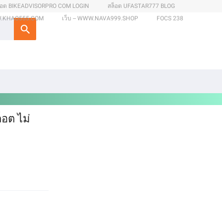
็อต BIKEADVISORPRO COM LOGIN
สล็อต UFASTAR777 BLOG
W.KHAO555.COM
เว็บ -- WWW.NAVA999.SHOP
FOCS 238
็อต ไม่