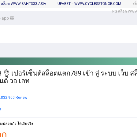
บ สล็อต WWW.BAHT333.ASIA
UFABET -- WWW.CYCLESSTONGE.COM
สล
PG สล็อต WW
👌 เปอร์เซ็นต์สล็อตแตก789 เข้า สู่ ระบบ เว็บ สล
่นต์ วอ เลท
.832.900 Review
8
งปลอดภัย ได้เงินจริง
00