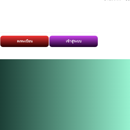
ลงทะเบียน
เข้าสู่ระบบ